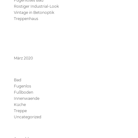
Fugenloses Bad
Rostiger Industrial-Look
Vintage in Betonoptik
Treppenhaus
Neueste Kommentare
Archive
März 2020
Kategorien
Bad
Fugenlos
Fußboden
Innenwaende
Küche
Treppe
Uncategorized
Meta