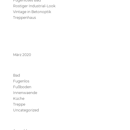
Fugenloses Bad
Rostiger Industrial-Look
Vintage in Betonoptik
Treppenhaus
Neueste Kommentare
Archive
März 2020
Kategorien
Bad
Fugenlos
Fußboden
Innenwaende
Küche
Treppe
Uncategorized
Meta