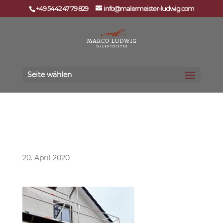
+49 5442 47 79 829
info@malermeister-ludwig.com
Seite wählen
93180920_2668340989959123_517428650324472627
2_o
20. April 2020