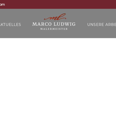
com
AKTUELLES
UNSERE ARBE
udwig Malermeister